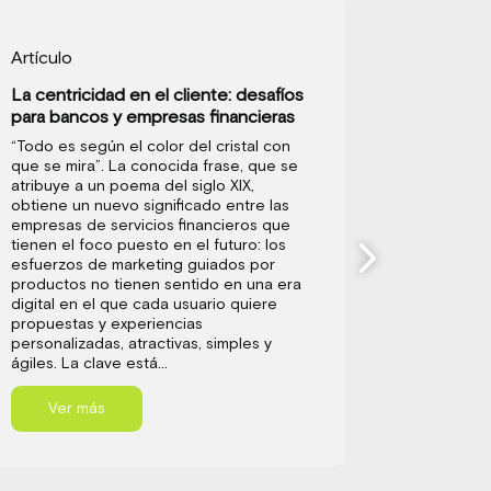
Artículo
Artículo
La centricidad en el cliente: desafíos
Open Ins
para bancos y empresas financieras
forma de 
“Todo es según el color del cristal con
La era de 
que se mira”. La conocida frase, que se
a las aseg
atribuye a un poema del siglo XIX,
mundo de 
obtiene un nuevo significado entre las
consolida
empresas de servicios financieros que
en este m
tienen el foco puesto en el futuro: los
Open Insu
esfuerzos de marketing guiados por
estándare
productos no tienen sentido en una era
del sector
digital en el que cada usuario quiere
través de 
propuestas y experiencias
Applicatio
personalizadas, atractivas, simples y
interfaz 
ágiles. La clave está...
aplicacio
disponible
Ver más
Ver 